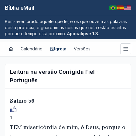
Bíblia eMail
Bem-aventurado aquele que lê, e os que ouvem as palavras
desta profecia, e guardam as coisas que nela estão escritas
porque o tempo está próximo.
Apocalipse 1.3
.
Calendário
Igreja
Versões
Leitura na versão Corrigida Fiel -
Português
Salmo 56
1
TEM misericórdia de mim, ó Deus, porque o