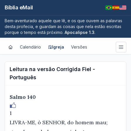
Bíblia eMail
Bem-aventurado aquele que lê, e os que ouvem as palavras
desta profecia, e guardam as coisas que nela estão escritas
porque o tempo está próximo.
Apocalipse 1.3
.
Calendário
Igreja
Versões
Leitura na versão Corrigida Fiel -
Português
Salmo 140
1
LIVRA-ME, ó SENHOR, do homem mau;