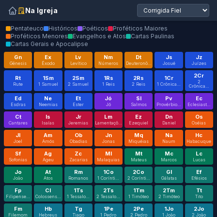
Na Igreja
Pentateuco
Históricos
Poéticos
Proféticos Maiores
Proféticos Menores
Evangelhos e Atos
Cartas Paulinas
Cartas Gerais e Apocalipse
Gn
Ex
Lv
Nm
Dt
Js
Jz
Gênesis
Êxodo
Levítico
Números
Deuteronô…
Josué
Juízes
2Cr
Rt
1Sm
2Sm
1Rs
2Rs
1Cr
2
Rute
1 Samuel
2 Samuel
1 Reis
2 Reis
1 Crônica…
Crônica…
Ed
Ne
Et
Jó
Sl
Pv
Ec
Esdras
Neemias
Ester
Jó
Salmos
Provérbio…
Eclesiast…
Ct
Is
Jr
Lm
Ez
Dn
Os
Cantares
Isaías
Jeremias
Lamentaçõ…
Ezequiel
Daniel
Oséias
Jl
Am
Ob
Jn
Mq
Na
Hc
Joel
Amós
Obadias
Jonas
Miquéias
Naum
Habacuque
Sf
Ag
Zc
Ml
Mt
Mc
Lc
Sofonias
Ageu
Zacarias
Malaquias
Mateus
Marcos
Lucas
Jo
At
Rm
1Co
2Co
Gl
Ef
João
Atos
Romanos
1 Corínti…
2 Corínti…
Gálatas
Efésios
Fp
Cl
1Ts
2Ts
1Tm
2Tm
Tt
Filipense…
Colossens…
1 Tessalo…
2 Tessalo…
1 Timóteo
2 Timóteo
Tito
Fm
Hb
Tg
1Pe
2Pe
1Jo
2Jo
Filemom
Hebreus
Tiago
1 Pedro
2 Pedro
1 João
2 João