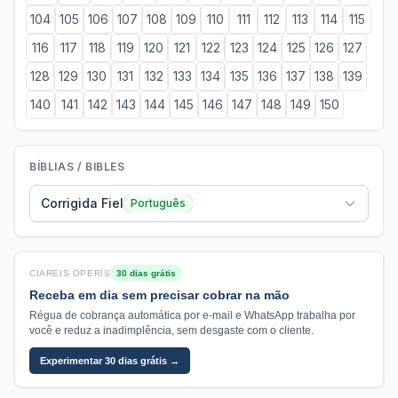
104
105
106
107
108
109
110
111
112
113
114
115
116
117
118
119
120
121
122
123
124
125
126
127
128
129
130
131
132
133
134
135
136
137
138
139
140
141
142
143
144
145
146
147
148
149
150
BÍBLIAS / BIBLES
Corrigida Fiel
Português
CIAREIS OPERIS
30 dias grátis
Receba em dia sem precisar cobrar na mão
Régua de cobrança automática por e-mail e WhatsApp trabalha por
você e reduz a inadimplência, sem desgaste com o cliente.
Experimentar 30 dias grátis →