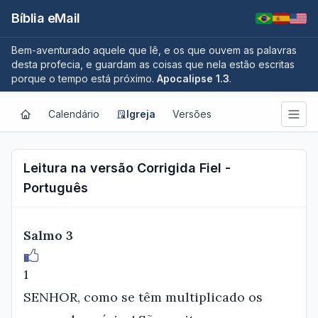
Bíblia eMail
Bem-aventurado aquele que lê, e os que ouvem as palavras
desta profecia, e guardam as coisas que nela estão escritas
porque o tempo está próximo.
Apocalipse 1.3
.
Calendário
Igreja
Versões
Leitura na versão Corrigida Fiel -
Português
Salmo 3
1
SENHOR, como se têm multiplicado os